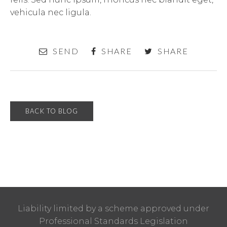
vehicula nec ligula.
SEND
SHARE
SHARE
BACK TO BLOG
Liability limited by a scheme approved under
Professional Standards Legislation