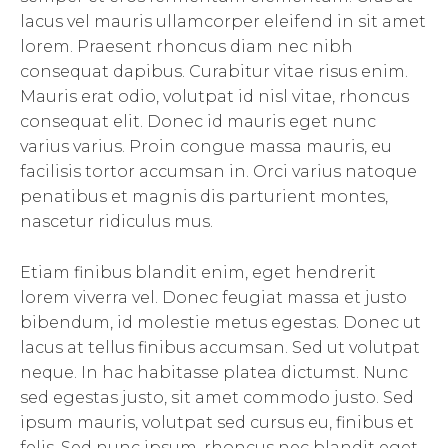
lacus vel mauris ullamcorper eleifend in sit amet
lorem. Praesent rhoncus diam nec nibh
consequat dapibus. Curabitur vitae risus enim.
Mauris erat odio, volutpat id nisl vitae, rhoncus
consequat elit. Donec id mauris eget nunc
varius varius. Proin congue massa mauris, eu
facilisis tortor accumsan in. Orci varius natoque
penatibus et magnis dis parturient montes,
nascetur ridiculus mus.
Etiam finibus blandit enim, eget hendrerit
lorem viverra vel. Donec feugiat massa et justo
bibendum, id molestie metus egestas. Donec ut
lacus at tellus finibus accumsan. Sed ut volutpat
neque. In hac habitasse platea dictumst. Nunc
sed egestas justo, sit amet commodo justo. Sed
ipsum mauris, volutpat sed cursus eu, finibus et
felis. Sed nunc ipsum, rhoncus nec blandit eget,