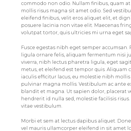
commodo non odio. Nullam finibus, quam at 
mollis risus magna sit amet odio. Sed vestibu
eleifend finibus, velit eros aliquet elit, et d
posuere lacinia non vitae elit. Maecenas fri
volutpat tortor, quis ultricies mi urna eget sa
Fusce egestas nibh eget semper accumsan. P
ligula ornare felis, aliquam fermentum nisi 
viverra, nibh lectus pharetra ligula, eget sag
metus, et eleifend est tempor quis. Aliquam
iaculis efficitur lacus, eu molestie nibh moll
pulvinar magna mollis. Vestibulum ac ante ex
blandit et magna. Ut sapien dolor, placerat vel 
hendrerit id nulla sed, molestie facilisis ris
vitae vestibulum.
Morbi et sem at lectus dapibus aliquet. Don
vel mauris ullamcorper eleifend in sit amet