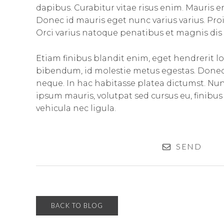
dapibus. Curabitur vitae risus enim. Mauris era
Donec id mauris eget nunc varius varius. Pro
Orci varius natoque penatibus et magnis dis 
Etiam finibus blandit enim, eget hendrerit lo
bibendum, id molestie metus egestas. Donec u
neque. In hac habitasse platea dictumst. Nun
ipsum mauris, volutpat sed cursus eu, finibus
vehicula nec ligula.
SEND
BACK TO BLOG