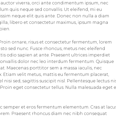
auctor viverra, orci ante condimentum ipsum, nec
lum quis neque sed convallis. Ut eleifend, mi eu
ignissim neque elit quis ante. Donec non nulla a diam
ngilla, libero et consectetur maximus, ipsum magna
pien.
roin ornare, risus et consectetur fermentum, lorem
justo sed nunc. Fusce rhoncus, metus nec eleifend
ittis odio sapien at ante. Praesent ultrices imperdiet
 convallis dolor nec leo interdum fermentum. Quisque
is at. Maecenas porttitor sem a massa iaculis, nec
. Etiam velit metus, mattis eu fermentum placerat,
nisi sed, sagittis suscipit nisl. Pellentesque lectus nis
us. Proin eget consectetur tellus. Nulla malesuada eget 
ec semper et eros fermentum elementum. Cras at lacu
 lorem. Praesent rhoncus diam nec nibh consequat